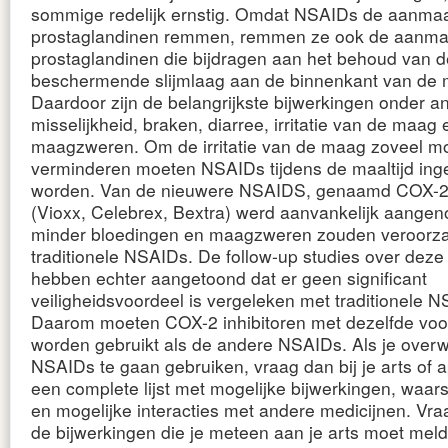
sommige redelijk ernstig. Omdat NSAIDs de aanma
prostaglandinen remmen, remmen ze ook de aanma
prostaglandinen die bijdragen aan het behoud van d
beschermende slijmlaag aan de binnenkant van de
Daardoor zijn de belangrijkste bijwerkingen onder a
misselijkheid, braken, diarree, irritatie van de maag 
maagzweren. Om de irritatie van de maag zoveel mog
verminderen moeten NSAIDs tijdens de maaltijd in
worden. Van de nieuwere NSAIDS, genaamd COX-2 
(Vioxx, Celebrex, Bextra) werd aanvankelijk aange
minder bloedingen en maagzweren zouden veroorz
traditionele NSAIDs. De follow-up studies over deze
hebben echter aangetoond dat er geen significant
veiligheidsvoordeel is vergeleken met traditionele 
Daarom moeten COX-2 inhibitoren met dezelfde voor
worden gebruikt als de andere NSAIDs. Als je over
NSAIDs te gaan gebruiken, vraag dan bij je arts of
een complete lijst met mogelijke bijwerkingen, waa
en mogelijke interacties met andere medicijnen. Vr
de bijwerkingen die je meteen aan je arts moet mel