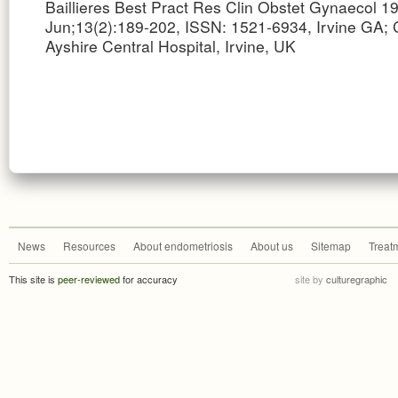
Baillieres Best Pract Res Clin Obstet Gynaecol 1
Jun;13(2):189-202, ISSN: 1521-6934, Irvine GA;
Ayshire Central Hospital, Irvine, UK
News
Resources
About endometriosis
About us
Sitemap
Treat
This site is
peer-reviewed
for accuracy
site by
culturegraphic