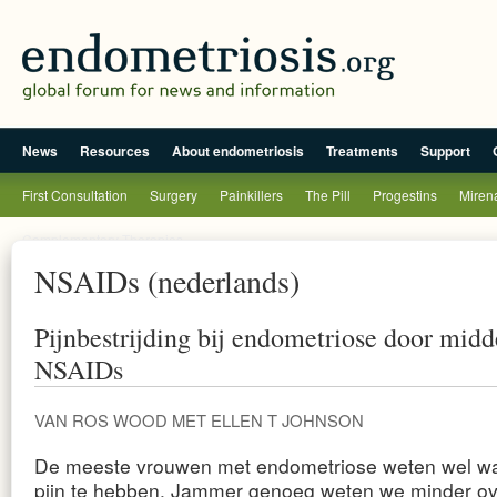
News
Resources
About endometriosis
Treatments
Support
First Consultation
Surgery
Painkillers
The Pill
Progestins
Miren
Complementary Therapies
NSAIDs (nederlands)
Pijnbestrijding bij endometriose door midd
NSAIDs
VAN ROS WOOD MET ELLEN T JOHNSON
De meeste vrouwen met endometriose weten wel wa
pijn te hebben. Jammer genoeg weten we minder ov