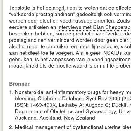
Tenslotte is het belangrijk om te weten dat de effect
“verkeerde prostaglandinen” gedeeltelijk ook vermi
worden door dieet en voedingssupplementen. Zoals
eerdere artikelen en
interviews met Dian Shepperson
besproken hebben, kan de productie van “verkeerde
prostaglandinen verminderd worden door geen dierli
alcohol meer te gebruiken en meer lijnzaadolie, visoli
aan het dieet toe te voegen. Als je geen NSAIDs kunt
gebruiken, is het aanpassen van je voedingspatroo
mogelijkheid die de moeite waard is om uit te prober
Bronnen
Nonsteroidal anti-inflammatory drugs for heavy m
bleeding. Cochrane Database Syst Rev 2000;(2)
ISSN: 1469-493X, Lethaby A; Augood C; Duckitt 
Department of Obstetrics and Gynaecology, Univer
Auckland, Auckland, New Zealand
Medical management of dysfunctional uterine ble